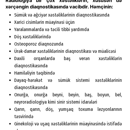
Radiologiya bir çox xəstəliklərin, xüsusən də
xərçəngin diaqnostikasında vacibdir. Həmçinin:
Sümük və ağciyər xəstəliklərinin diaqnostikasında
Xarici cisimlərin müayinəsi üçün
Yaralanmalarda və təcili tibbi yardımda
Döş xəstəliklərində
Osteoporoz diaqnozunda
Ürək-damar xəstəliklərinin diaqnostikası və müalicəsi
Daxili orqanlarda baş verən xəstəliklərin
diaqnostikasında
Hamiləliyin təqibində
Dayaq-hərəkət və sümük sistemi xəstəliklərinin
diaqnostikasında
Onurğa, onurğa beyni, beyin, baş, boyun, bel,
neyroradiologiya kimi sinir sistemi idarələri
Qarın, qarın, döş, yumşaq toxuma lezyonlarının
təsvirində
Ginekoloji və uşaq xəstəliklərinin müayinəsində istifadə