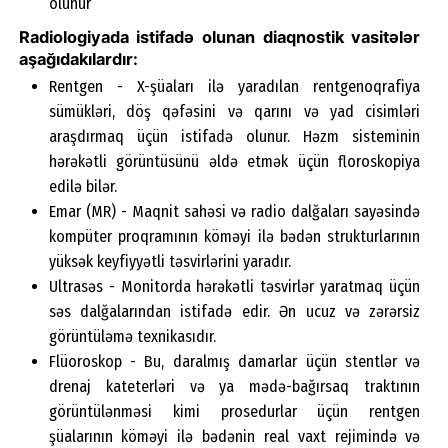
olunur
Radiologiyada istifadə olunan diaqnostik vasitələr
aşağıdakılardır:
Rentgen - X-şüaları ilə yaradılan rentgenoqrafiya
sümükləri, döş qəfəsini və qarını və yad cisimləri
araşdırmaq üçün istifadə olunur. Həzm sisteminin
hərəkətli görüntüsünü əldə etmək üçün floroskopiya
edilə bilər.
Emar (MR) - Maqnit sahəsi və radio dalğaları sayəsində
kompüter proqramının köməyi ilə bədən strukturlarının
yüksək keyfiyyətli təsvirlərini yaradır.
Ultrasəs - Monitorda hərəkətli təsvirlər yaratmaq üçün
səs dalğalarından istifadə edir. Ən ucuz və zərərsiz
görüntüləmə texnikasıdır.
Flüoroskop - Bu, daralmış damarlar üçün stentlər və
drenaj kateterləri və ya mədə-bağırsaq traktının
görüntülənməsi kimi prosedurlar üçün rentgen
şüalarının köməyi ilə bədənin real vaxt rejimində və