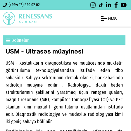
(+994 12) 520 02 02
MENU
Bölmələr
USM - Ultrasəs müayinəsi
USM - xəstəliklərin diaqnostikası və müalicəsində müxtəlif
görüntüləmə texnologiyalarından istifadə edən tibb
sahəsidir. Səhiyyə sektorunun demək olar ki, hər sahəsində
radioloji müayinə edilir . Radiologiya daxili bədən
strukturlarının şəkillərini yaratmaq üçün rentgen şüaları,
maqnit rezonans (MR), kompüter tomoqrafiyası (CT) və PET
skanları kimi müxtəlif görüntüləmə üsullarından istifadə
edir. Diaqnostik radiologiya və müdaxilə radiologiyası kimi
iki geniş sahəyə bölünür.