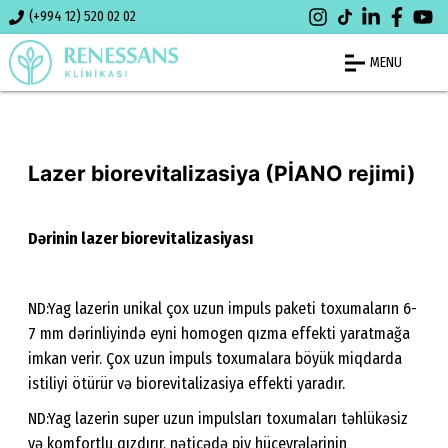
(+994 12) 520 02 02
MENU
Lazer biorevitalizasiya (PİANO rejimi)
Dərinin lazer biorevitalizasiyası
ND:Yag lazerin unikal çox uzun impuls paketi toxumaların 6-
7 mm dərinliyində eyni homogen qızma effekti yaratmağa
imkan verir. Çox uzun impuls toxumalara böyük miqdarda
istiliyi ötürür və biorevitalizasiya effekti yaradır.
ND:Yag lazerin super uzun impulsları toxumaları təhlükəsiz
və komfortlu qızdırır, nəticədə piy hüceyrələrinin