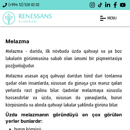
(+994 12) 520 02 02
MENU
Melazma
Melazma - dəridə, ilk növbədə üzdə qəhvəyi və ya boz
ləkələrin görünməsinə səbəb olan ümumi bir piqmentasiya
pozğunluğudur.
Melazma əsasən açıq qəhvəyi dəridən tünd dəri tonlarına
qədər olan insanlarda, xüsusən də günəşə çox məruz qalan
yerlərdə rast gəlinə bilər. Qadınlar melazmaya xüsusilə
həssasdırlar və üzdə, xüsusən də yanaqlarda, burun
körpüsündə və alında qəhvəyi ləkələr şəklində görünə bilər.
Üzdə melazmanın göründüyü ən çox görülən
yerlər bunlardır:
burun körpüsü