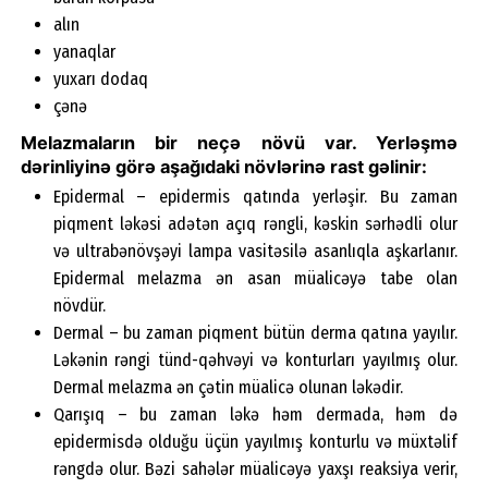
alın
yanaqlar
yuxarı dodaq
çənə
Melazmaların bir neçə növü var. Yerləşmə
dərinliyinə görə aşağıdaki növlərinə rast gəlinir:
Epidermal – epidermis qatında yerləşir. Bu zaman
piqment ləkəsi adətən açıq rəngli, kəskin sərhədli olur
və ultrabənövşəyi lampa vasitəsilə asanlıqla aşkarlanır.
Epidermal melazma ən asan müalicəyə tabe olan
növdür.
Dermal – bu zaman piqment bütün derma qatına yayılır.
Ləkənin rəngi tünd-qəhvəyi və konturları yayılmış olur.
Dermal melazma ən çətin müalicə olunan ləkədir.
Qarışıq – bu zaman ləkə həm dermada, həm də
epidermisdə olduğu üçün yayılmış konturlu və müxtəlif
rəngdə olur. Bəzi sahələr müalicəyə yaxşı reaksiya verir,