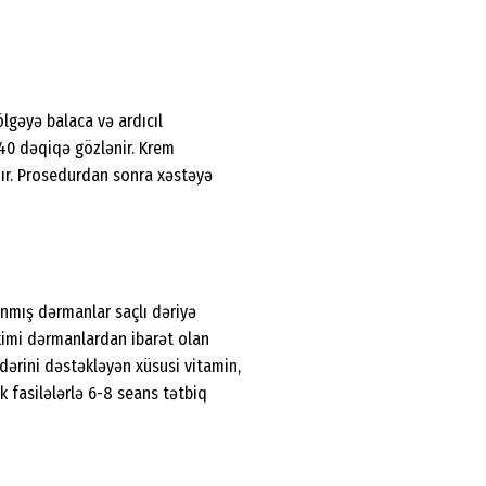
lgəyə balaca və ardıcıl
40 dəqiqə gözlənir. Krem
ır. Prosedurdan sonra xəstəyə
anmış dərmanlar saçlı dəriyə
 kimi dərmanlardan ibarət olan
 dərini dəstəkləyən xüsusi vitamin,
k fasilələrlə 6-8 seans tətbiq