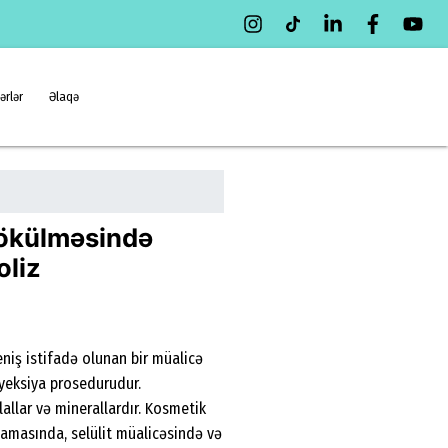
ərlər
Əlaqə
tökülməsində
oliz
niş istifadə olunan bir müalicə
nyeksiya prosedurudur.
allar və minerallardır. Kosmetik
amasında, selülit müalicəsində və