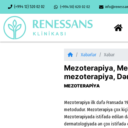
(+994 12) 520 02 02
(+994 50) 620 02 02
info@renessans
Xəbərlər
Xəbər
Mezoterapiya, Mez
mezoterapiya, Dər
MEZOTERAPİYA
Mezoterapiya ilk dəfə Fransada 19
metodudur. Mezoterapiya çox kiçik
Mezoterapiyada istifadə edilən dər
dermatologiyada ən çox istifadə e