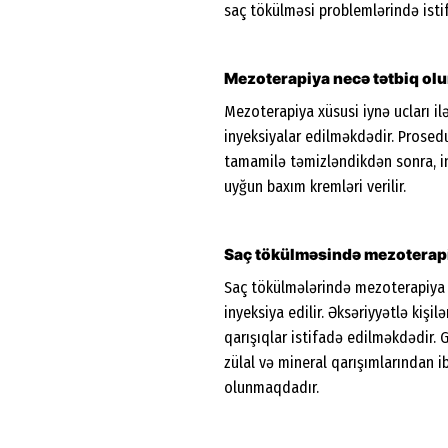
saç tökülməsi problemlərində isti
Mezoterapiya necə tətbiq ol
Mezoterapiya xüsusi iynə ucları il
inyeksiyalar edilməkdədir. Prosed
tamamilə təmizləndikdən sonra, i
uyğun baxım kremləri verilir.
Saç tökülməsində mezoterapiy
Saç tökülmələrində mezoterapiya o
inyeksiya edilir. Əksəriyyətlə kiş
qarışıqlar istifadə edilməkdədir. 
zülal və mineral qarışımlarından i
olunmaqdadır.