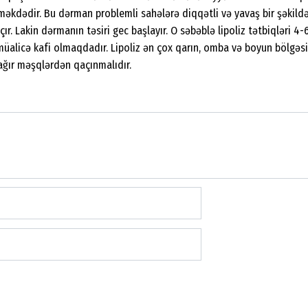
məkdədir. Bu dərman problemli sahələrə diqqətli və yavaş bir şəkildə
r. Lakin dərmanın təsiri gec başlayır. O səbəblə lipoliz tətbiqləri 4-
üalicə kafi olmaqdadır. Lipoliz ən çox qarın, omba və boyun bölgəs
ağır məşqlərdən qaçınmalıdır.