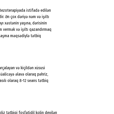
ezoterapiyada istifadə edilən
r. Ən çox dəriyə nəm və işıltı
ayı xəstənin yaşına, dərisinin
əm vermək və işıltı qazandırmaq
anlaşma məqsədiylə tətbiq
rçalayan və kiçildən xüsusi
üalicəyə əlavə olaraq pəhriz,
asılı olaraq 8-12 seans tətbiq
iz tətbiqi fosfatidil kolin deyilən