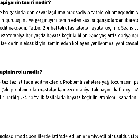
piyanin təsiri nədir?
e bölgəsində dəri cavanlaşdırma məqsədiylə tətbiq olunmaqdadır. M
n quruluşunu və gərginliyini təmin edən xüsusi qarışıqlardan ibarətdi
edilməkdədir. Tətbiq 2-4 həftəlik fasilələrlə həyata keçirilir. Seans s
zoterapiya hər yaşda həyata keçirilə bilər. Gənc yaşlarda dəriyə n
rda isə dərinin elastikliyini təmin edən kollagen yenilənməsi yəni cav
apinin rolu nədir?
 tez tez istifadə edilməkdədir. Problemli sahələrə yağ toxumasını pa
 Çəki problemi olan xəstələrdə mezoterapiya tək başına kafi deyil. M
. Tətbiq 2-4 həftəlik fasilələrlə həyata keçirilir. Problemli sahədən 
qlaşdırmada son illərdə istifadə edilən əhəmiyyətli bir üsuldur. Lipol