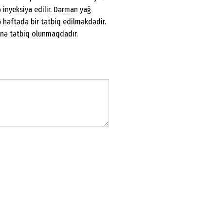
 inyeksiya edilir. Dərman yağ
6 həftədə bir tətbiq edilməkdədir.
inə tətbiq olunmaqdadır.