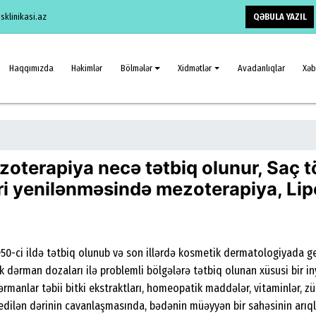
QƏBULA YAZIL
klinikasi.az
Haqqımızda
Həkimlər
Bölmələr
Xidmətlər
Avadanlıqlar
Xəb
oterapiya necə tətbiq olunur, Saç 
i yenilənməsində mezoterapiya, Lip
50-ci ildə tətbiq olunub və son illərdə kosmetik dermatologiyada ge
 dərman dozaları ilə problemli bölgələrə tətbiq olunan xüsusi bir i
manlar təbii bitki ekstraktları, homeopatik maddələr, vitaminlər, zül
dilən dərinin cavanlaşmasında, bədənin müəyyən bir sahəsinin arıql