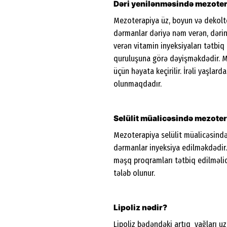
Dəri yenilənməsində mezotera
Mezoterapiya üz, boyun və dekolt
dərmanlar dəriyə nəm verən, dərini
verən vitamin inyeksiyaları tətbiq 
quruluşuna görə dəyişməkdədir. Me
üçün həyata keçirilir. İrəli yaşla
olunmaqdadır.
Selülit müalicəsində mezoter
Mezoterapiya selülit müalicəsində
dərmanlar inyeksiya edilməkdədir.
məşq proqramları tətbiq edilməlidir
tələb olunur.
Lipoliz nədir?
Lipoliz bədəndəki artıq yağları uza