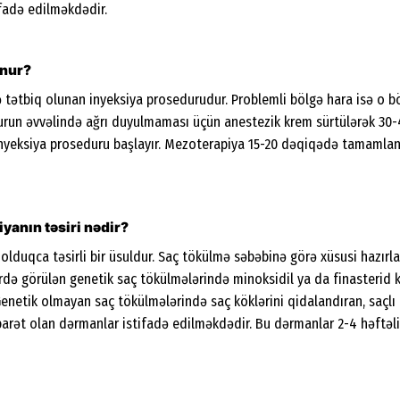
fadə edilməkdədir.
unur?
ə tətbiq olunan inyeksiya prosedurudur. Problemli bölgə hara isə o bö
urun əvvəlində ağrı duyulmaması üçün anestezik krem sürtülərək 30-
nyeksiya proseduru başlayır. Mezoterapiya 15-20 dəqiqədə tamamlan
anın təsiri nədir?
lduqca təsirli bir üsuldur. Saç tökülmə səbəbinə görə xüsusi hazırl
ilərdə görülən genetik saç tökülmələrində minoksidil ya da finasterid
Genetik olmayan saç tökülmələrində saç köklərini qidalandıran, saçlı
barət olan dərmanlar istifadə edilməkdədir. Bu dərmanlar 2-4 həftəli