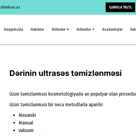
QƏBULA YAZIL
klinikasi.az
Haqqımızda
Həkimlər
Bölmələr
Xidmətlər
Avadanlıqlar
Xəb
Dərinin ultrasəs təmizlənməsi
Üzün təmizlənməsi kosmetologiyada ən populyar olan prosedurl
Üzün təmizlənməsi bir necə metodlarla aparilir:
Mexaniki
Manual
Vakuum