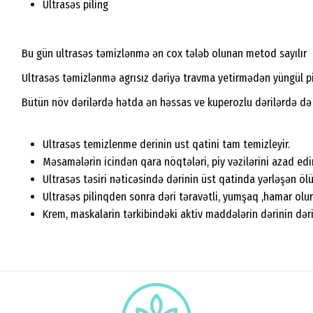
Ultrasəs piling
Bu gün ultrasəs təmizlənmə ən cox tələb olunan metod sayılır
Ultrasəs təmizlənmə agrısız dəriyə travma yetirmədən yüngül pil
Bütün növ dərilərdə hətda ən həssas ve kuperozlu dərilərdə də t
Ultrasəs temizlenme derinin ust qatini tam temizleyir.
Məsamələrin icindən qara nöqtələri, piy vəzilərini azad edir
Ultrasəs təsiri nəticəsində dərinin üst qatinda yərləşən öl
Ultrasəs pilinqden sonra dəri təravətli, yumşaq ,hamar olur
Krem, maskalarin tərkibindəki aktiv maddələrin dərinin dəri