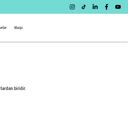
ərlər
Əlaqə
ardan biridir.