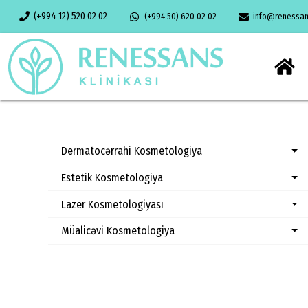
(+994 12) 520 02 02
(+994 50) 620 02 02
info@renessans
Dermatocərrahi Kosmetologiya
Estetik Kosmetologiya
Lazer Kosmetologiyası
Müalicəvi Kosmetologiya