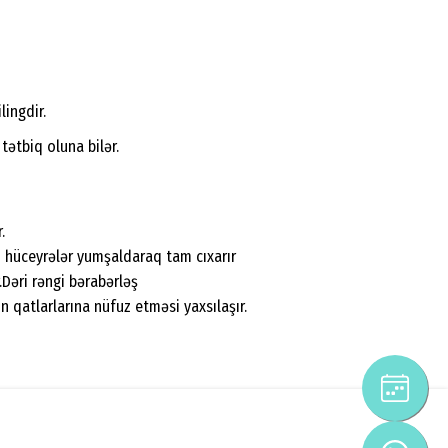
ingdir.
ətbiq oluna bilər.
.
ü hüceyrələr yumşaldaraq tam cıxarır
.Dəri rəngi bərabərləş
n qatlarlarına nüfuz etməsi yaxsılaşır.