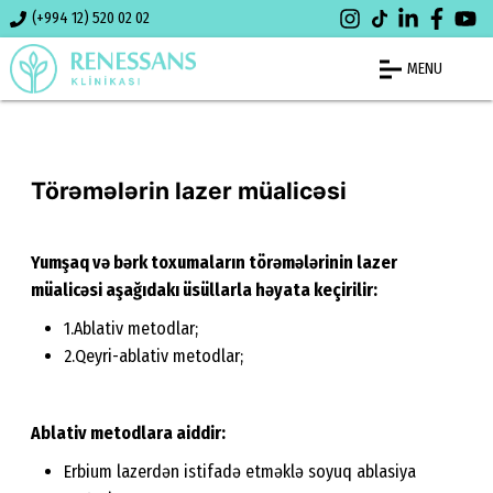
(+994 12) 520 02 02
MENU
Törəmələrin lazer müalicəsi
Yumşaq və bərk toxumaların törəmələrinin lazer
müalicəsi aşağıdakı üsüllarla həyata keçirilir:
1.Ablativ metodlar;
2.Qeyri-ablativ metodlar;
Ablativ metodlara aiddir:
Erbium lazerdən istifadə etməklə soyuq ablasiya