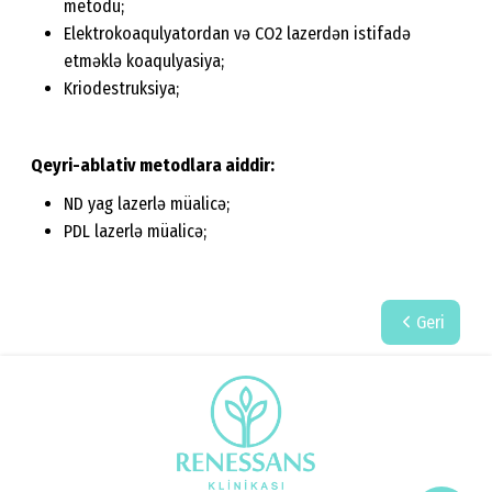
metodu;
Elektrokoaqulyatordan və CO2 lazerdən istifadə
etməklə koaqulyasiya;
Kriodestruksiya;
Qeyri-ablativ metodlara aiddir:
ND yag lazerlə müalicə;
PDL lazerlə müalicə;
Geri