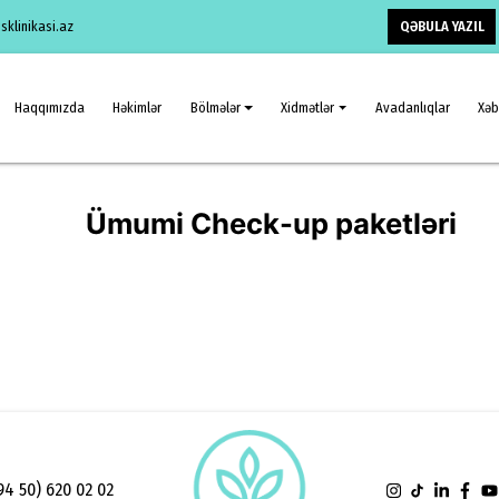
QƏBULA YAZIL
klinikasi.az
Haqqımızda
Həkimlər
Bölmələr
Xidmətlər
Avadanlıqlar
Xəb
Ümumi Check-up paketləri
94 50) 620 02 02