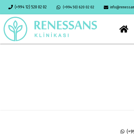
(+994 12) 520 02 02
(+994 50) 620 02 02
info@renessans
(+9