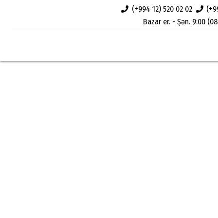
(+994 12) 520 02 02
(+9
Bazar er. - Şən. 9:00 (08