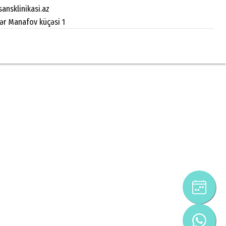
ansklinikasi.az
zər Manafov küçəsi 1