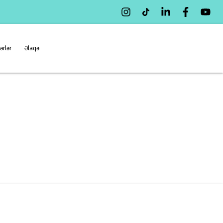
ərlər
Əlaqə