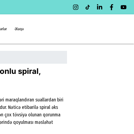
ərlər
Əlaqə
onlu spiral,
əri maraqlandıran suallardan biri
ur. Nəticə etibarilə spiral əks
, ən çox tövsiyə olunan qorunma
nlərində qoyulması məsləhət