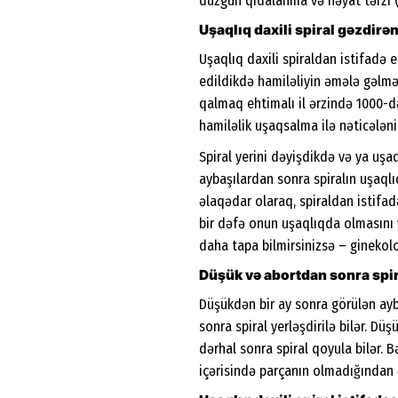
düzgün qidalanma və həyat tərzi (i
Uşaqlıq daxili spiral gəzdirə
Uşaqlıq daxili spiraldan istifadə 
edildikdə hamiləliyin əmələ gəlmə
qalmaq ehtimalı il ərzində 1000-d
hamiləlik uşaqsalma ilə nəticələnir
Spiral yerini dəyişdikdə və ya uş
aybaşılardan sonra spiralın uşaql
əlaqədar olaraq, spiraldan istifad
bir dəfə onun uşaqlıqda olmasını yo
daha tapa bilmirsinizsə – ginekolo
Düşük və abortdan sonra spir
Düşükdən bir ay sonra görülən ayb
sonra spiral yerləşdirilə bilər. D
dərhal sonra spiral qoyula bilər.
içərisində parçanın olmadığından 