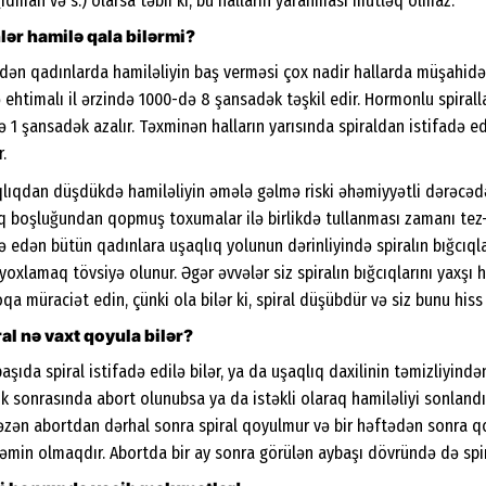
dman və s.) olarsa təbii ki, bu halların yaranması mütləq olmaz.
nlər hamilə qala bilərmi?
edən qadınlarda hamiləliyin baş verməsi çox nadir hallarda müşahidə 
 ehtimalı il ərzində 1000-də 8 şansadək təşkil edir. Hormonlu spiral
ə 1 şansadək azalır. Təxminən halların yarısında spiraldan istifadə 
.
aqlıqdan düşdükdə hamiləliyin əmələ gəlmə riski əhəmiyyətli dərəcəd
ıq boşluğundan qopmuş toxumalar ilə birlikdə tullanması zamanı tez-
ə edən bütün qadınlara uşaqlıq yolunun dərinliyində spiralın bığcıqla
xlamaq tövsiyə olunur. Əgər əvvələr siz spiralın bığcıqlarını yaxşı hi
qa müraciət edin, çünki ola bilər ki, spiral düşübdür və siz bunu hiss
al nə vaxt qoyula bilər?
aşıda spiral istifadə edilə bilər, ya da uşaqlıq daxilinin təmizliyi
üşük sonrasında abort olunubsa ya da istəkli olaraq hamiləliyi sonla
 Bəzən abortdan dərhal sonra spiral qoyulmur və bir həftədən sonra q
əmin olmaqdır. Abortda bir ay sonra görülən aybaşı dövründə də spir