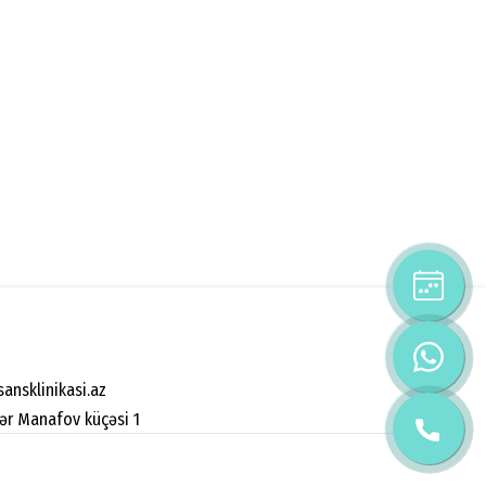
ansklinikasi.az
zər Manafov küçəsi 1