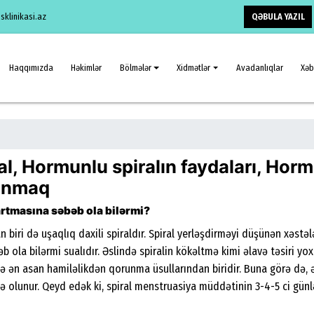
QƏBULA YAZIL
klinikasi.az
Haqqımızda
Həkimlər
Bölmələr
Xidmətlər
Avadanlıqlar
Xəb
ral, Hormunlu spiralın faydaları, Horm
runmaq
 artmasına səbəb ola bilərmi?
biri də uşaqlıq daxili spiraldır. Spiral yerləşdirməyi düşünən xəstəl
b ola bilərmi sualıdır. Əslində spiralin kökəltmə kimi əlavə təsiri yoxd
n və ən asan hamiləlikdən qorunma üsullarından biridir. Buna görə də
adə olunur. Qeyd edək ki, spiral menstruasiya müddətinin 3-4-5 ci gü