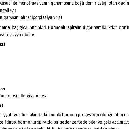
xüsusi ilə menstruasiyanın qanamasına bağlı dəmir azlığı olan qadın
ngəlləyir
 qarşısını alır (hiperplaziya və.s)
qanama, baş gicəllənmələri. Hormonlu spiralın digər hamiləlikdən qor
si tövsiyyə olunur.
az!
rsa
na qarşı allergiya olarsa
ı!
susiyyəti yoxdur, lakin tərkibindəki hormon progestron olduğundan m
zəifdirsə, hormonlu spiralda bir qədər zəiflədə bilər və çəki azalmaya