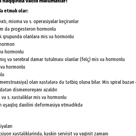
əsi haqqında vacib məlumatlar!
də etmək olar:
atı, mioma və s. operasiyalar keçirənlər
həm də progesteron hormonlu
isk qrupunda olanlara mis və hormonlu
ə hormon
 və hormonlu
mış və serebral damar tutulması olanlar (felç) mis və hormonlu
s və hormonlu
nlu
 menstruasiya) olan xəstələrə də tətbiq oluna bilər. Mis spiral bəzə
 adətən dismenoreyanı azaldır.
 və s. xəstəliklər mis və hormonlu
n uşaqlıq daxilini deformasiya etmədikdə
yaları
ksiyon xəstəliklərində, kəskin servisit və vaginit zamanı