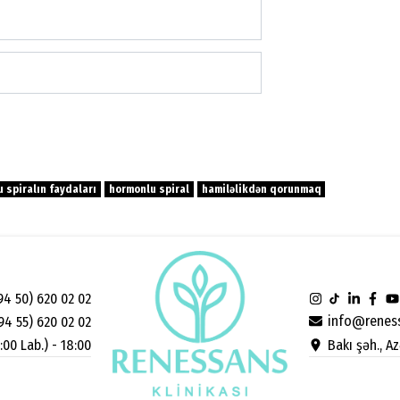
 spiralın faydaları
hormonlu spiral
hamiləlikdən qorunmaq
94 50) 620 02 02
info@reness
94 55) 620 02 02
Bakı şəh., A
:00 Lab.) - 18:00