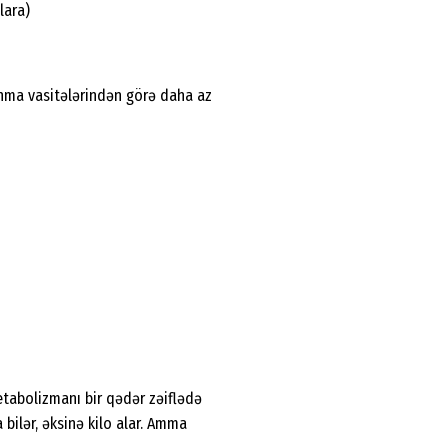
lara)
unma vasitələrindən görə daha az
etabolizmanı bir qədər zəiflədə
 bilər, əksinə kilo alar. Amma