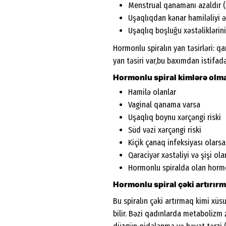
Menstrual qanamanı azaldır (
Uşaqlıqdan kənar hamiləliyi ə
Uşaqlıq boşluğu xəstəliklərinin
Hormonlu spiralın yan təsirləri: 
yan təsiri var,bu baxımdan istifadə
Hormonlu spiral kimlərə olm
Hamilə olanlar
Vaginal qanama varsa
Uşaqlıq boynu xərçəngi riski
Süd vəzi xərçəngi riski
Kiçik çanaq infeksiyası olarsa
Qaraciyər xəstəliyi və şişi ola
Hormonlu spiralda olan hormo
Hormonlu spiral çəki artırırm
Bu spiralın çəki artırmaq kimi xü
bilir. Bəzi qadınlarda metabolizm 