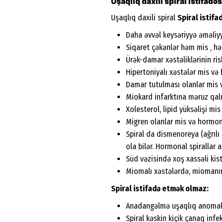
Uşaqlıq daxili spiral istifad
Uşaqlıq daxili spiral
Spiral istifa
Daha əvvəl keysəriyyə əməliyy
Siqaret çəkənlər həm mis , 
Ürək-damar xəstəliklərinin r
Hipertoniyalı xəstələr mis v
Damar tutulması olanlar mis
Miokard infarktına məruz qal
Xolesterol, lipid yüksəlişi mi
Migren olanlar mis və hormo
Spiral da dismenoreya (ağrılı
ola bilər. Hormonal spirallar
Süd vəzisində xoş xassəli kist
Miomalı xəstələrdə, miomanı
Spiral istifadə etmək olmaz:
Anadangəlmə uşaqlıq anomali
Spiral kəskin kiçik çanaq infe