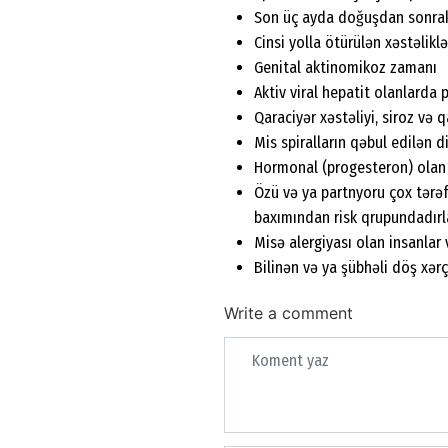
Son üç ayda doğuşdan sonrakı
Cinsi yolla ötürülən xəstəlik
Genital aktinomikoz zamanı
Aktiv viral hepatit olanlarda
Qaraciyər xəstəliyi, siroz və 
Mis spiralların qəbul edilən d
Hormonal (progesteron) olan s
Özü və ya partnyoru çox tərəfd
baxımından risk qrupundadırla
Misə alergiyası olan insanlar 
Bilinən və ya şübhəli döş xər
Write a comment