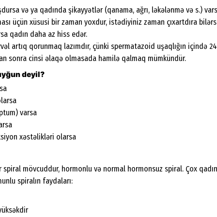
uşdursa və ya qadında şikayyətlər (qanama, ağrı, ləkələnmə və s.) vars
lması üçün xüsusi bir zaman yoxdur, istədiyiniz zaman çıxartdıra bilərsi
sa qadın daha az hiss edər.
vvəl artıq qorunmaq lazımdır, çünki spermatazoid uşaqlığın içində 24
dan sonra cinsi əlaqə olmasada hamilə qalmaq mümkündür.
 uyğun deyil?
rsa
larsa
ptum) varsa
arsa
siyon xəstəlikləri olarsa
spiral mövcuddur, hormonlu və normal hormonsuz spiral. Çox qadınla
unlu spiralın faydaları:
yüksəkdir