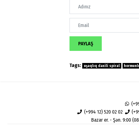
PAYLAŞ
Tags:
uşaqlıq daxili spiral
hormunlu
(+9
(+994 12) 520 02 02
(+9
Bazar er. - Şən. 9:00 (08