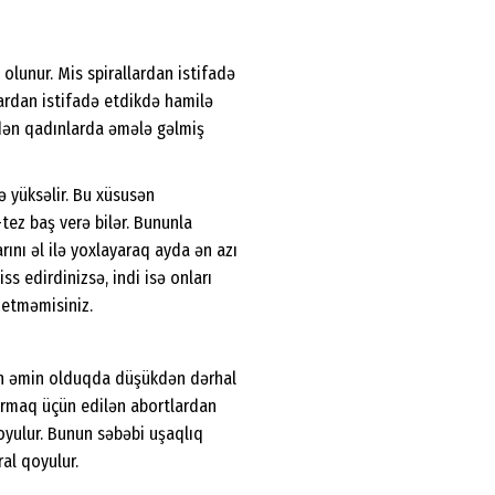
olunur. Mis spirallardan istifadə
lardan istifadə etdikdə hamilə
edən qadınlarda əmələ gəlmiş
ə yüksəlir. Bu xüsusən
tez baş verə bilər. Bununla
rını əl ilə yoxlayaraq ayda ən azı
ss edirdinizsə, indi isə onları
 etməmisiniz.
ndən əmin olduqda düşükdən dərhal
ndırmaq üçün edilən abortlardan
oyulur. Bunun səbəbi uşaqlıq
al qoyulur.