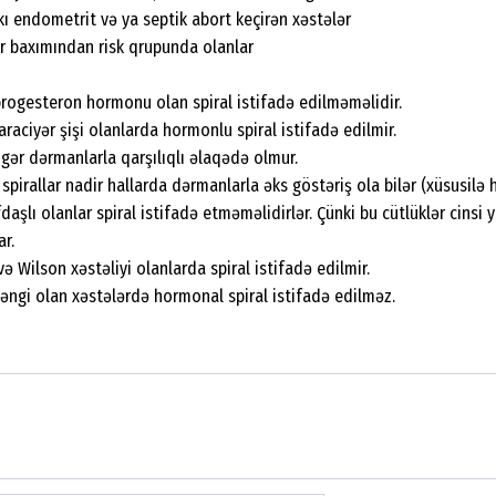
 endometrit və ya septik abort keçirən xəstələr
lər baxımından risk qrupunda olanlar
 progesteron hormonu olan spiral istifadə edilməməlidir.
qaraciyər şişi olanlarda hormonlu spiral istifadə edilmir.
igər dərmanlarla qarşılıqlı əlaqədə olmur.
pirallar nadir hallarda dərmanlarla əks göstəriş ola bilər (xüsusilə
aşlı olanlar spiral istifadə etməməlidirlər. Çünki bu cütlüklər cinsi y
r.
və Wilson xəstəliyi olanlarda spiral istifadə edilmir.
çəngi olan xəstələrdə hormonal spiral istifadə edilməz.