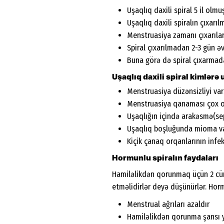
Uşaqlıq daxili spiral 5 il olm
Uşaqlıq daxili spiralın çıxarı
Menstruasiya zamanı çıxarılar
Spiral çıxarılmadan 2-3 gün ə
Buna görə də spiral çıxarma
Uşaqlıq daxili spiral kimlərə
Menstruasiya düzənsizliyi va
Menstruasiya qanaması çox o
Uşaqlığın içində arakəsmə(se
Uşaqlıq boşluğunda mioma v
Kiçik çanaq orqanlarının infek
Hormunlu spiralın faydaları
Hamiləlikdən qorunmaq üçün 2 cür 
etməlidirlər deyə düşünürlər. Horm
Menstrual ağrıları azaldır
Hamiləlikdən qorunma şansı 