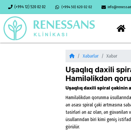
(+994 12) 520 02 02
(+994 50) 620 02 02
info@renessans
Xəbərlər
Xəbər
Uşaqlıq daxili spi
Hamiləlikdən qo
Uşaqlıq daxili spiral çəkinin
Hamiləlikdən qorunma üsullarından 
ən əsası spiral çəki artmasına səbə
təsirləri ən az olan, ən güvənilə
üsullarından biri kimi geniş istif
görülür.